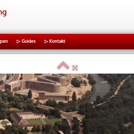
ng
ppen
▷ Guides
▷ Kontakt