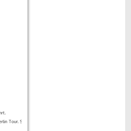
rt.
rung Berliner Mauer ​Stadtrundgang Auf den Spuren der Berliner M