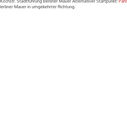
Kochstr. Stadtführung Berliner Mauer Alternativer Startpunkt:
Pari
erliner Mauer in umgekehrter Richtung.