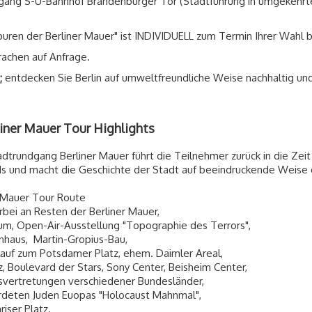
sgang S-U-Bahnhof Brandenburger Tor (Stadtführung in umgekehrt
ren der Berliner Mauer" ist INDIVIDUELL zum Termin Ihrer Wahl 
rachen auf Anfrage.
;
entdecken Sie Berlin auf umweltfreundliche Weise nachhaltig un
iner Mauer Tour Highlights
adtrundgang Berliner Mauer führt die Teilnehmer zurück in die Zeit
ds und macht die Geschichte der Stadt auf beeindruckende Weise 
r Mauer Tour Route
orbei an Resten der Berliner Mauer,
um, Open-Air-Ausstellung "Topographie des Terrors",
nhaus, Martin-Gropius-Bau,
auf zum Potsdamer Platz, ehem. Daimler Areal,
z, Boulevard der Stars, Sony Center, Beisheim Center,
esvertretungen verschiedener Bundesländer,
rdeten Juden Euopas "Holocaust Mahnmal",
riser Platz.