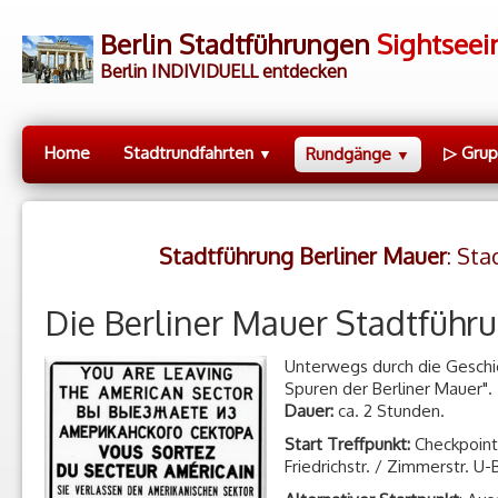
Berlin Stadtführungen
Sightseei
Berlin INDIVIDUELL entdecken
Home
Stadtrundfahrten
▷ Gru
Rundgänge
▼
▼
Stadtführung Berliner Mauer
: St
Die Berliner Mauer Stadtführ
Unterwegs durch die Gesch
Spuren der Berliner Mauer". 
Dauer:
ca. 2 Stunden.
Start Treffpunkt:
Checkpoint
Friedrichstr. / Zimmerstr. U