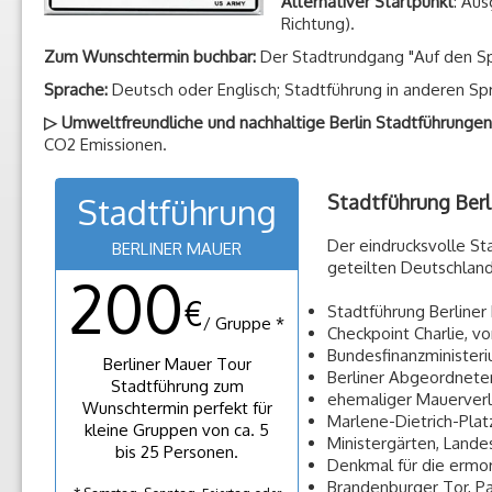
Alternativer Startpunkt
: Au
Richtung).
Zum Wunschtermin buchbar:
Der Stadtrundgang "Auf den Spu
Sprache:
Deutsch oder Englisch; Stadtführung in anderen Sp
▷ Umweltfreundliche und nachhaltige Berlin Stadtführungen
CO2 Emissionen.
Stadtführung Berl
Stadtführung
Der eindrucksvolle St
BERLINER MAUER
geteilten Deutschlan
200
€
Stadtführung Berline
/ Gruppe *
Checkpoint Charlie, v
Bundesfinanzministeri
Berliner Mauer Tour
Berliner Abgeordnete
Stadtführung zum
ehemaliger Mauerverl
Wunschtermin perfekt für
Marlene-Dietrich-Plat
kleine Gruppen von ca. 5
Ministergärten, Land
bis 25 Personen.
Denkmal für die ermo
Brandenburger Tor, Pa