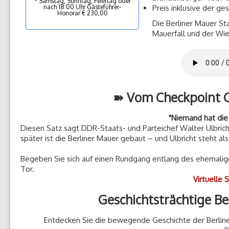
* Samstag, Sonntag, Feiertag oder
nach 18:00 Uhr Gästeführer-
Preis inklusive der g
Honorar € 230,00
Die Berliner Mauer Sta
Mauerfall und der Wi
➽ Vom Checkpoint C
"Niemand hat die 
Diesen Satz sagt DDR-Staats- und Parteichef Walter Ulbricht
später ist die Berliner Mauer gebaut – und Ulbricht steht al
Begeben Sie sich auf einen Rundgang entlang des ehemalig
Tor.
Virtuelle 
Geschichtsträchtige Be
Entdecken Sie die bewegende Geschichte der Berliner