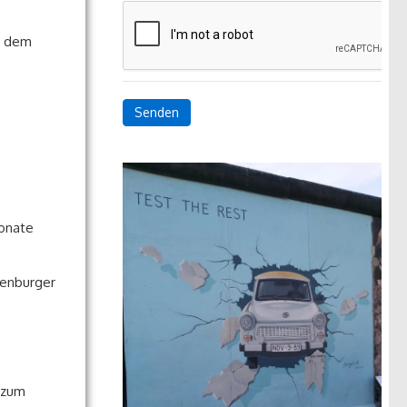
ch dem
Senden
Monate
denburger
 zum