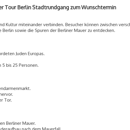
uer Tour Berlin Stadtrundgang zum Wunschtermin
 und Kultur miteinander verbinden. Besucher können zwischen vers
 Berlin sowie die Spuren der Berliner Mauer zu entdecken.
ordeten Juden Europas.
 5 bis 25 Personen.
Gendarmenmarkt.
hervor.
er Tor.
len Berliner Mauer.
ederaufbau nach dem Mauerfall.