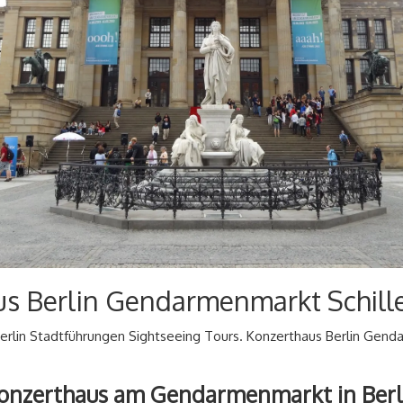
us Berlin Gendarmenmarkt Schill
erlin Stadtführungen Sightseeing Tours. Konzerthaus Berlin Genda
onzerthaus am Gendarmenmarkt in Berl