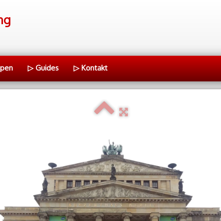
ng
ppen
▷ Guides
▷ Kontakt