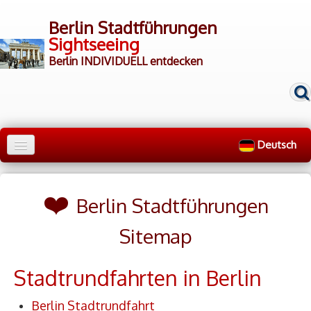
Berlin Stadtführungen
Sightseeing
Berlin INDIVIDUELL entdecken
Deutsch
Home
❤️
Stadtrundfahrten
▼
Berlin Stadtführungen
Rundgänge
▼
Sitemap
▷ Gruppen
Stadtrundfahrten in Berlin
▷ Guides
Berlin Stadtrundfahrt