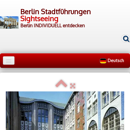
Berlin Stadtführungen
Sightseeing
Berlin INDIVIDUELL entdecken
Deutsch
Home
Stadtrundfahrten
▼
Rundgänge
▼
▷ Gruppen
▷ Guides