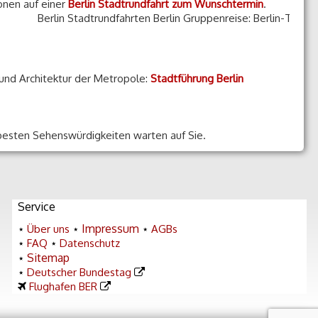
onen auf einer
Berlin Stadtrundfahrt zum Wunschtermin
.
Berlin Stadtrundfahrten Berlin Gruppenreise: Berlin-Tour für k
e und Architektur der Metropole:
Stadtführung Berlin
 besten Sehenswürdigkeiten warten auf Sie.
Service
Impressum
⋆
Über uns
⋆
⋆
AGBs
⋆
FAQ
⋆
Datenschutz
Sitemap
⋆
⋆
Deutscher Bundestag
Flughafen BER