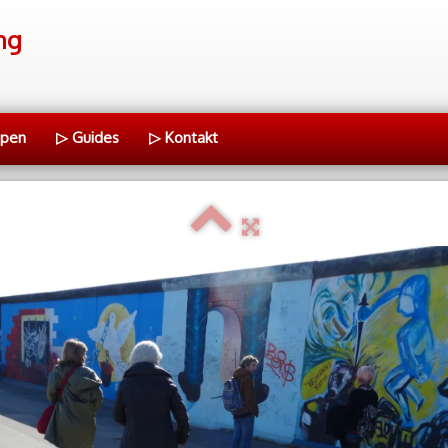
ng
ppen
▷ Guides
▷ Kontakt