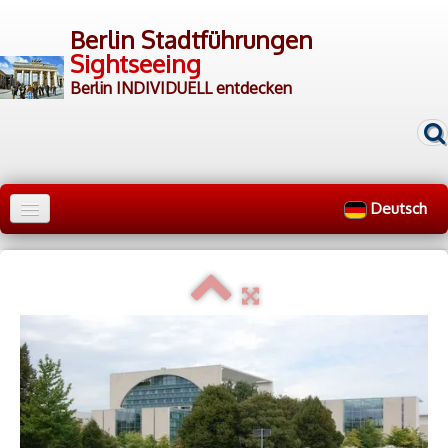
Berlin Stadtführungen
Sightseeing
Berlin INDIVIDUELL entdecken
Deutsch
Home
Stadtrundfahrten
▼
Rundgänge
▼
▷ Gruppen
▷ Guides